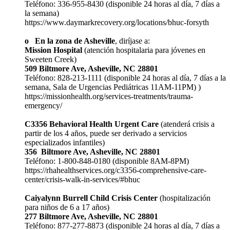
Teléfono: 336-955-8430 (disponible 24 horas al día, 7 días a
la semana)
https://www.daymarkrecovery.org/locations/bhuc-forsyth
o En la zona de Asheville
, diríjase a:
Mission Hospital
(atención hospitalaria para jóvenes en
Sweeten Creek)
509 Biltmore Ave, Asheville, NC 28801
Teléfono: 828-213-1111 (disponible 24 horas al día, 7 días a la
semana, Sala de Urgencias Pediátricas 11AM-11PM) )
https://missionhealth.org/services-treatments/trauma-
emergency/
C3356 Behavioral Health Urgent Care
(atenderá crisis a
partir de los 4 años, puede ser derivado a servicios
especializados infantiles)
356 Biltmore Ave, Asheville, NC 28801
Teléfono: 1-800-848-0180 (disponible 8AM-8PM)
https://rhahealthservices.org/c3356-comprehensive-care-
center/crisis-walk-in-services/#bhuc
Caiyalynn Burrell Child Crisis Center
(hospitalización
para niños de 6 a 17 años)
277 Biltmore Ave, Asheville, NC 28801
Teléfono: 877-277-8873 (disponible 24 horas al día, 7 días a