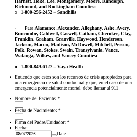
Harnett, Hoke, Lee, Montgomery, Moore, Randolph,
Richmond, and Rockingham Counties:
o
1-800-256-2452 – Sandhills
· Para
Alamance, Alexander, Alleghany, Ashe, Avery,
Buncombe, Caldwell, Caswell, Catham, Cherokee, Clay,
Franklin, Graham, Granville, Haywood, Henderson,
Jackson, Macon, Madison, McDowell, Mitchell, Person,
Polk, Rowan, Stokes, Swain, Transylvania, Vance,
Watauga, Wilkes, and Yancey Counties:
o 1-800-849-6127 – Vaya Health
Entiendo que estos son los recursos de crisis apropiados para
una emergencia de salud conductual y que, en el caso de una
emergencia potencialmente mortal, debo llamar al 911.
Nombre del Paciente:
*
Fecha de Nacimiento:
*
Firma del Padre/Cuidador:
*
Fecha:
Date