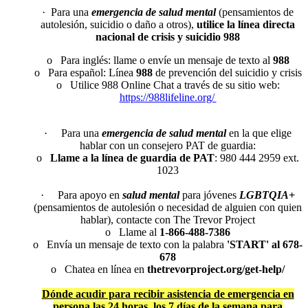
· Para una
emergencia de salud mental
(pensamientos de
autolesión, suicidio o daño a otros),
utilice la línea directa
nacional de crisis y suicidio 988
o Para inglés: llame o envíe un mensaje de texto al
988
o Para español: Línea
988
de prevención del suicidio y crisis
o Utilice 988 Online Chat a través de su sitio web:
https://988lifeline.org/
· Para una
emergencia de salud mental
en la que elige
hablar con un consejero PAT de guardia:
o
Llame a la línea de guardia de PAT
: 980 444 2959 ext.
1023
· Para apoyo en
salud mental
para jóvenes
LGBTQIA+
(pensamientos de autolesión o necesidad de alguien con quien
hablar), contacte con The Trevor Project
o Llame al
1-866-488-7386
o Envía un mensaje de texto con la palabra
'START' al 678-
678
o Chatea en línea en
thetrevorproject.org/get-help/
Dónde acudir para recibir asistencia de emergencia en
persona las 24 horas, los 7 días de la semana para