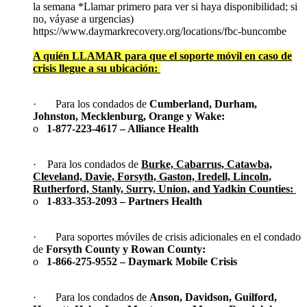
la semana *Llamar primero para ver si haya disponibilidad; si
no, váyase a urgencias)
https://www.daymarkrecovery.org/locations/fbc-buncombe
A quién LLAMAR para que el soporte móvil en caso de
crisis llegue a su ubicación:
· Para los condados de
Cumberland, Durham,
Johnston, Mecklenburg, Orange y Wake:
o
1-877-223-4617 – Alliance Health
· Para los condados de
Burke, Cabarrus, Catawba,
Cleveland, Davie, Forsyth, Gaston, Iredell, Lincoln,
Rutherford, Stanly, Surry, Union, and Yadkin Counties:
o
1-833-353-2093 – Partners Health
· Para soportes móviles de crisis adicionales en el condado
de
Forsyth County y Rowan County:
o
1-866-275-9552 – Daymark Mobile Crisis
· Para los condados de
Anson, Davidson, Guilford,