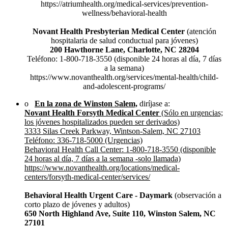
https://atriumhealth.org/medical-services/prevention-
wellness/behavioral-health
Novant Health Presbyterian Medical Center
(atención
hospitalaria de salud conductual para jóvenes)
200 Hawthorne Lane, Charlotte, NC 28204
Teléfono: 1-800-718-3550 (disponible 24 horas al día, 7 días
a la semana)
https://www.novanthealth.org/services/mental-health/child-
and-adolescent-programs/
o
En la zona de Winston Salem,
diríjase a:
Novant Health Forsyth Medical Center
(Sólo en urgencias;
los jóvenes hospitalizados pueden ser derivados)
3333 Silas Creek Parkway, Wintson-Salem, NC 27103
Teléfono: 336-718-5000 (Urgencias)
Behavioral Health Call Center: 1-800-718-3550 (disponible
24 horas al día, 7 días a la semana -solo llamada)
https://www.novanthealth.org/locations/medical-
centers/forsyth-medical-center/services/
Behavioral Health Urgent Care - Daymark
(observación a
corto plazo de jóvenes y adultos)
650 North Highland Ave, Suite 110, Winston Salem, NC
27101